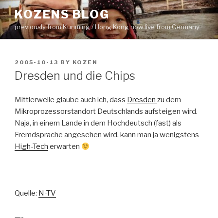
Skip
KOZENS BLOG
to
previously from Kunming / Hong Kong now live from Germany
content
POSTED
2005-10-13
BY
KOZEN
ON
Dresden und die Chips
Mittlerweile glaube auch ich, dass
Dresden
zu dem
Mikroprozessorstandort Deutschlands aufsteigen wird.
Naja, in einem Lande in dem Hochdeutsch (fast) als
Fremdsprache angesehen wird, kann man ja wenigstens
High-Tech
erwarten
Quelle:
N-TV
—-