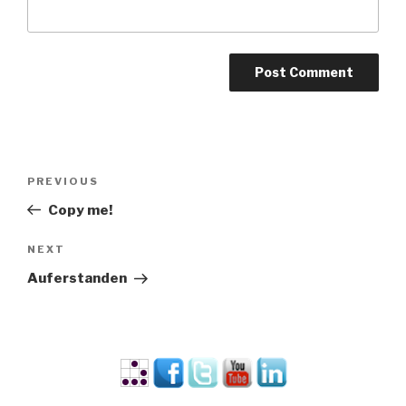
Post
PREVIOUS
Previous
navigation
Post
Copy me!
NEXT
Next
Post
Auferstanden