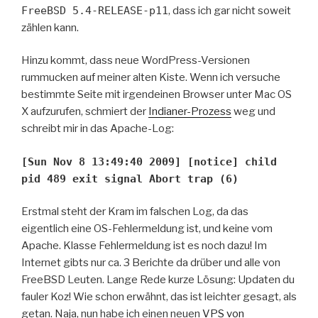
FreeBSD 5.4-RELEASE-p11
, dass ich gar nicht soweit
zählen kann.
Hinzu kommt, dass neue WordPress-Versionen
rummucken auf meiner alten Kiste. Wenn ich versuche
bestimmte Seite mit irgendeinen Browser unter Mac OS
X aufzurufen, schmiert der
Indianer-Prozess
weg und
schreibt mir in das Apache-Log:
[Sun Nov 8 13:49:40 2009] [notice] child
pid 489 exit signal Abort trap (6)
Erstmal steht der Kram im falschen Log, da das
eigentlich eine OS-Fehlermeldung ist, und keine vom
Apache. Klasse Fehlermeldung ist es noch dazu! Im
Internet gibts nur ca. 3 Berichte da drüber und alle von
FreeBSD Leuten. Lange Rede kurze Lösung: Updaten du
fauler Koz! Wie schon erwähnt, das ist leichter gesagt, als
getan. Naja, nun habe ich einen neuen
VPS von