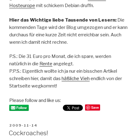
Hosteurope
mit schickem Debian druffn.
Hier das Wichtige liebe Tausende von Lesern:
Die
kommenden Tage wird der Blog umgezogen und er kann
durchaus für eine kurze Zeit nicht erreichbar sein. Auch
wenn ich damit nicht rechne.
P.S.: Die 31 Euro pro Monat, die ich spare, werden
natürlich in die
Rente
angelegt.
P.P.S.: Eigentlich wollte ich ja nur ein bisschen Artikel
schreiben hier, damit das
häßliche Vieh
endlich von der
Startseite wegkommt!
Please follow and like us:
Save
POSTED
2009-11-14
ON
Cockroaches!