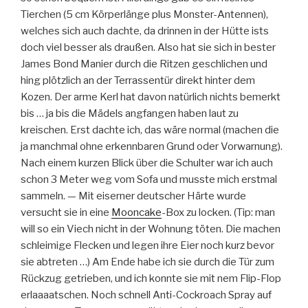
Tierchen (5 cm Körperlänge plus Monster-Antennen),
welches sich auch dachte, da drinnen in der Hütte ists
doch viel besser als draußen. Also hat sie sich in bester
James Bond Manier durch die Ritzen geschlichen und
hing plötzlich an der Terrassentür direkt hinter dem
Kozen. Der arme Kerl hat davon natürlich nichts bemerkt
bis … ja bis die Mädels angfangen haben laut zu
kreischen. Erst dachte ich, das wäre normal (machen die
ja manchmal ohne erkennbaren Grund oder Vorwarnung).
Nach einem kurzen Blick über die Schulter war ich auch
schon 3 Meter weg vom Sofa und musste mich erstmal
sammeln. — Mit eiserner deutscher Härte wurde
versucht sie in eine
Mooncake
-Box zu locken. (Tip: man
will so ein Viech nicht in der Wohnung töten. Die machen
schleimige Flecken und legen ihre Eier noch kurz bevor
sie abtreten …) Am Ende habe ich sie durch die Tür zum
Rückzug getrieben, und ich konnte sie mit nem Flip-Flop
erlaaaatschen. Noch schnell Anti-Cockroach Spray auf