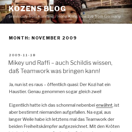
Skip
KOZENS BLOG
to
previously from Kunming / Hong Kong now live from Germany
content
MONTH: NOVEMBER 2009
POSTED
2009-11-18
ON
Mikey und Raffi – auch Schildis wissen,
daß Teamwork was bringen kann!
Ja, nun ist es raus – öffentlich quasi: Der Kozi hat ein
Haustier. Genau genommen sogar gleich zwei!
Eigentlich hatte ich das schonmal nebenbei
erwähnt
, ist
aber bestimmt niemanden aufgefallen. Na egal, aus
langer Weile habe ich letztens mal das Teamwork der
beiden Freiheitskämpfer aufgezeichnet. Mit den Kröten