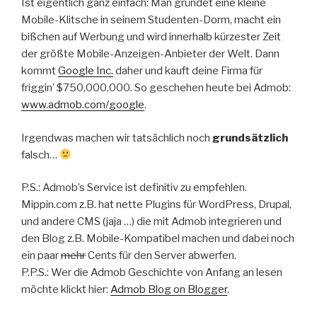
Ist eigentlich ganz einfach: Man gründet eine kleine
Mobile-Klitsche in seinem Studenten-Dorm, macht ein
bißchen auf Werbung und wird innerhalb kürzester Zeit
der größte Mobile-Anzeigen-Anbieter der Welt. Dann
kommt
Google Inc.
daher und kauft deine Firma für
friggin’ $750,000,000. So geschehen heute bei Admob:
www.admob.com/google
.
Irgendwas machen wir tatsächlich noch
grundsätzlich
falsch…
P.S.: Admob’s Service ist definitiv zu empfehlen.
Mippin.com z.B. hat nette Plugins für WordPress, Drupal,
und andere CMS (jaja …) die mit Admob integrieren und
den Blog z.B. Mobile-Kompatibel machen und dabei noch
ein paar
mehr
Cents für den Server abwerfen.
P.P.S.: Wer die Admob Geschichte von Anfang an lesen
möchte klickt hier:
Admob Blog on Blogger
.